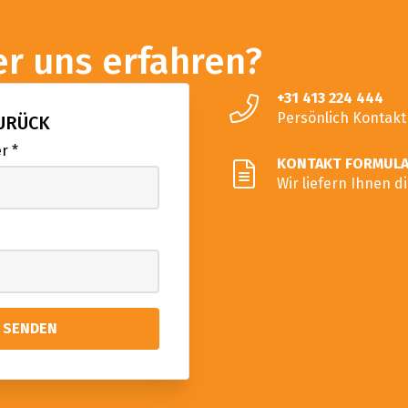
r uns erfahren?
+31 413 224 444
Persönlich Kontak
ZURÜCK
er
*
KONTAKT FORMUL
Wir liefern Ihnen d