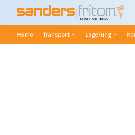
Home
Transport
Lagerung
Ko
Lieferung 24 Stunden im
Mehrwert-Service und
Lie
gesamten Benelux-Raum
Mehrwert-Logistik
E-f
Internationaler Transport
Lagerung
Onl
ADR Transport
Lagerung
Transport
Sind Sie auf der Suche 
2
Sanders|Fritom bietet m
Unser 20.000 m
großes Distributionszentru
Distributionszentrum vo
ist der Ausgangspunkt für unsere Lager- un
Voraussetzungen. Im Aug
Lieferservices Ihrer Waren binnen 24 Stund
neues Lager in der Jagers
Benelux-Raum.
Kompl
der Nähe unserer Hauptan
beeindruckenden Kapazit