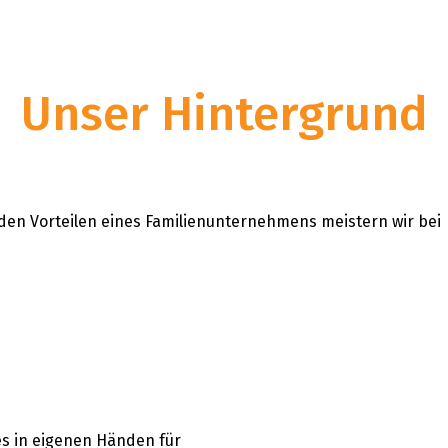
s|Fritom bietet Lagerhaltung und Vertrieb aus
für 20.000
Hand. Mit unserer Lieferantenlogistik kümmern
s um Ihre gesamte Lieferkette.
Unser Hintergrund
den Vorteilen eines Familienunternehmens meistern wir bei
es in eigenen Händen für