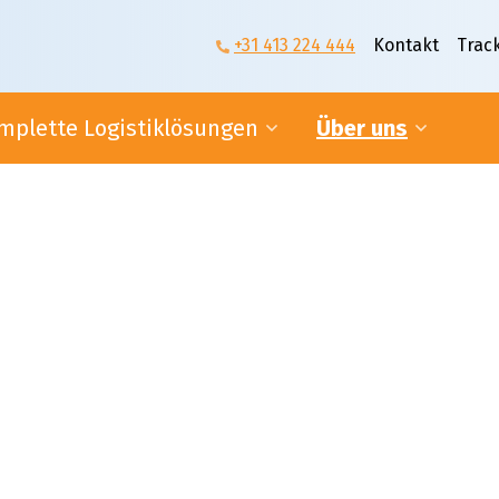
+31 413 224 444
Kontakt
Trac
mplette Logistiklösungen
Über uns
ferantenlogistik
Die Geschichte von
Sanders|Fritom
ulfilment
Unser Hintergrund
ine-Dienste
Allgemeine
Geschäftsbedingung
nach Warehousing-Lösungen?
Über uns
it seinem brandneuen
m in Uden
2
n 20.000 m
ideale
Logistik ist unsere Leide
d
ust 2023 haben wir unser
Sanders|Fritom im Mitte
en im
veld 11 in Uden eröffnet, in
über uns erfahren?
ette Logistiklösungen
lage. Mit einer
ät von 10.000