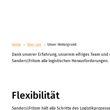
Sander
Quadratmetern und Platz 
einer 
Palettenstellplätze.
wir un
Home
Über uns
Unser Hintergrund
Dank unserer Erfahrung, unserem eifriges Team und 
Sanders|Fritom alle logistischen Herausforderungen.
Flexibilität
Sanders|Fritom hält alle Schritte des Logistikprozess