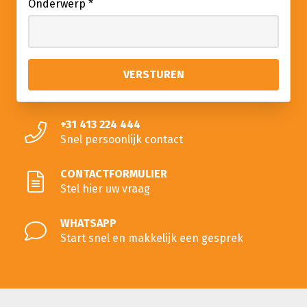
Onderwerp
*
+31 413 224 444
Snel persoonlijk contact
CONTACTFORMULIER
Stel hier uw vraag
WHATSAPP
Start snel en makkelijk een gesprek