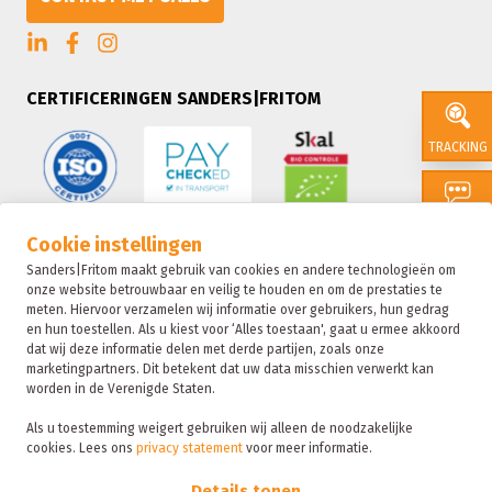
CERTIFICERINGEN SANDERS|FRITOM
TRACKING
CONTACT
Cookie instellingen
Sanders|Fritom maakt gebruik van cookies en andere technologieën om
onze website betrouwbaar en veilig te houden en om de prestaties te
SALES
meten. Hiervoor verzamelen wij informatie over gebruikers, hun gedrag
en hun toestellen. Als u kiest voor ‘Alles toestaan', gaat u ermee akkoord
dat wij deze informatie delen met derde partijen, zoals onze
marketingpartners. Dit betekent dat uw data misschien verwerkt kan
SUSTAIN
worden in de Verenigde Staten.
Als u toestemming weigert gebruiken wij alleen de noodzakelijke
cookies. Lees ons
privacy statement
voor meer informatie.
Sanders|Fritom is onderdeel van de Fritom Group
FAQ
Details tonen