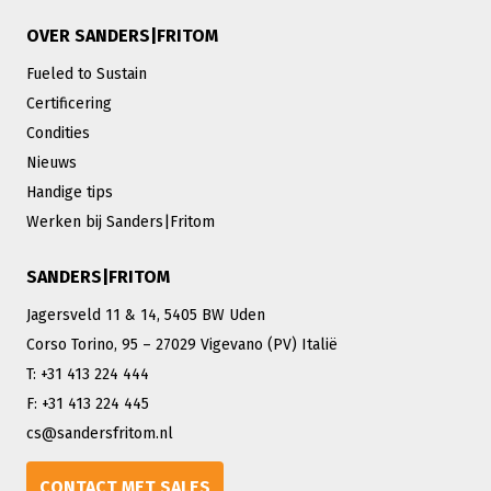
OVER SANDERS|FRITOM
Fueled to Sustain
Certificering
Condities
Nieuws
Handige tips
Werken bij Sanders|Fritom
SANDERS|FRITOM
Jagersveld 11 & 14, 5405 BW Uden
Corso Torino, 95 – 27029 Vigevano (PV) Italië
T: +31 413 224 444
F: +31 413 224 445
cs@sandersfritom.nl
CONTACT MET SALES