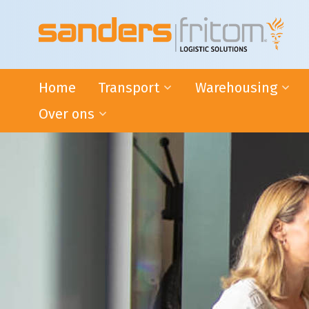
Home
Transport
Warehousing
Over ons
24-uurs distributie door heel
VAS en VAL activiteite
de Benelux
Warehousing
Het Succes van Sanders|Fritom
Internationaal transport
Bonded Warehouse
Wat ons drijft
ADR-transport
Handige tips
Intermodaal Transport -
Condities
Nederland / Italië
Warehousing
L