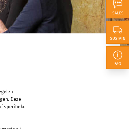
 van onze impact. In
SALES
 dat we ons als
nderscheiden door
rokkenheid
te
SUSTAIN
lexibiliteit en
FAQ
egelen
igen. Deze
f specifieke
.