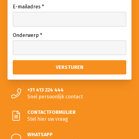
E-mailadres
*
Onderwerp
*
+31 413 224 444
Snel persoonlijk contact
CONTACTFORMULIER
Stel hier uw vraag
WHATSAPP