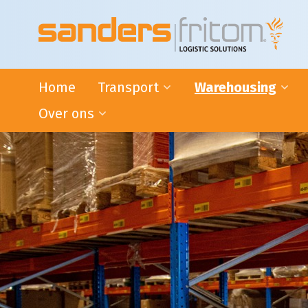
Home
Transport
Warehousing
Over ons
24-uurs distributie door heel
VAS en VAL activiteite
de Benelux
Warehousing
Het Succes van Sanders|Fritom
Internationaal transport
Bonded Warehouse
Wat ons drijft
ADR-transport
Handige tips
Intermodaal Transport -
Condities
Nederland / Italië
Warehousing
L