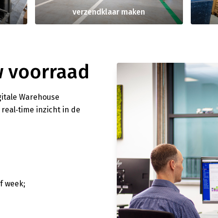
verzendklaar maken
uw voorraad
gitale Warehouse
eal‑time inzicht in de
f week;