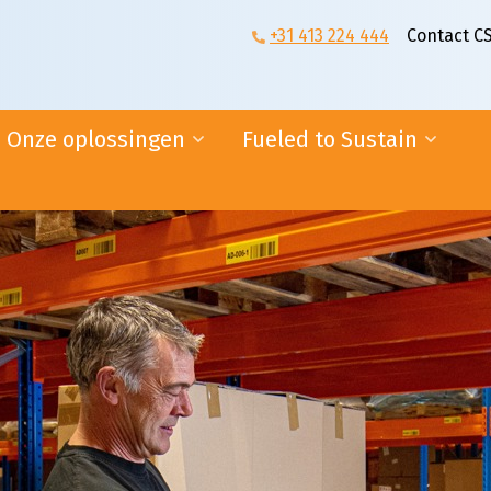
+31 413 224 444
Contact C
Onze oplossingen
Fueled to Sustain
n
Supplier logistics
Duurzaam rijden
E-fulfilment
Duurzaam bouwen
Online diensten
Duurzaam ondernemen
Ambassadeurs
ogistiek