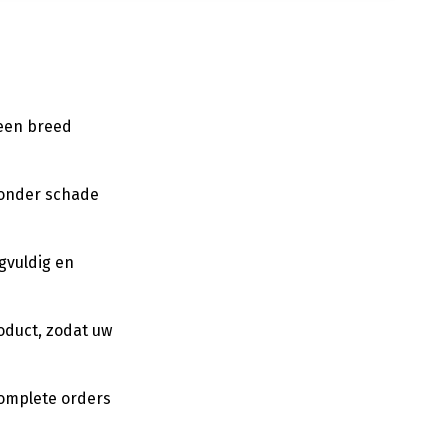
 een breed
zonder schade
gvuldig en
oduct, zodat uw
complete orders