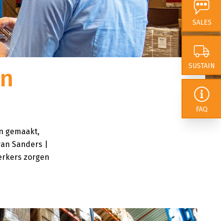
 van onze impact. In
SALES
 dat we ons als
nderscheiden door
rokkenheid
te
SUSTAIN
en
lexibiliteit en
FAQ
en gemaakt,
an Sanders |
erkers zorgen