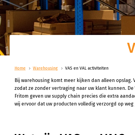
Op zoek naar ruimte om u
He
slaan? Dan bent u bij Sa
Me
Over ons
Transport / Distributie
adres. Wij beschikken ove
he
Logistiek als passie: dat is hoe wij bij Sanders|Fritom
Vanuit ons distributiecentrum in Uden verzo
nieuwgebouwd distributie
omgaan met onze dagelijkse bedrijfsvoering. Meer
de opslag en distributie van uw goederen. V
m2. In augustus 2023 he
weten over ons?
uurs distributie tot aan ADR-transport.
warehouse geopend op Jag
V
ons hoofdpand. Met een 
van 10.000 vierkante met
palletplaatsen.
Home
Warehousing
VAS en VAL activiteiten
Bij warehousing komt meer kijken dan alleen opslag
zodat ze zonder vertraging naar uw klant kunnen. De
Fritom geven uw supply chain precies die extra aand
wij ervoor dat uw producten volledig verzorgd op weg