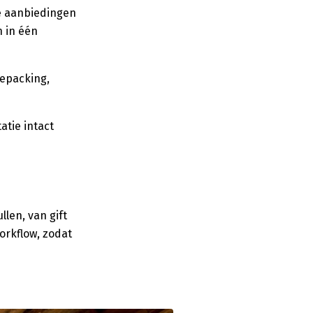
we aanbiedingen
 in één
repacking,
tie intact
len, van gift
orkflow, zodat