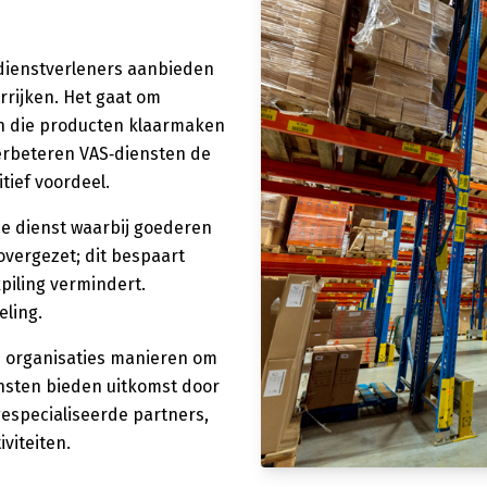
k dienstverleners aanbieden
errijken. Het gaat om
en die producten klaarmaken
verbeteren VAS‑diensten de
tief voordeel.
e dienst waarbij goederen
vergezet; dit bespaart
piling vermindert.
eling.
 organisaties manieren om
ensten bieden uitkomst door
especialiseerde partners,
viteiten.