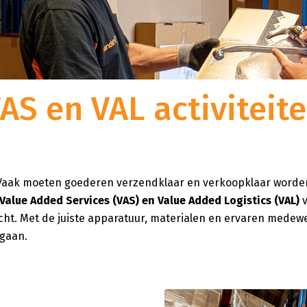
Fueled to Sustain
w goederen veilig op te
t gemak van warehousing en distributie in één?
nders|Fritom aan het goede
t totale logistieke oplossingen van Sanders|Fritom
Bij Sanders|Fritom zijn wij bewust
r een in 2020
eft u geen omkijken meer naar de logistieke keten.
onze strategie hebben we bepaald
rgen wij
centrum van bijna 20.000
logistiek dienstverlener willen o
an 24-
bben we ons nieuwe
duurzame
maatschappelijke bet
ersveld 11 te Uden, vlakbij
AS en VAL activiteit
combineren met klantgerichtheid, f
indrukwekkende capaciteit
ondernemerschap.
er en ruimte voor 20.000
. Vaak moeten goederen verzendklaar en verkoopklaar word
Value Added Services (VAS) en Value Added Logistics (VAL)
v
acht. Met de juiste apparatuur, materialen en ervaren medew
 gaan.