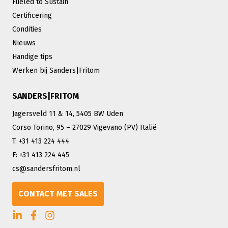
Fueled to Sustain
Certificering
Condities
Nieuws
Handige tips
Werken bij Sanders|Fritom
SANDERS|FRITOM
Jagersveld 11 & 14, 5405 BW Uden
Corso Torino, 95 – 27029 Vigevano (PV) Italië
T: +31 413 224 444
F: +31 413 224 445
cs@sandersfritom.nl
CONTACT MET SALES