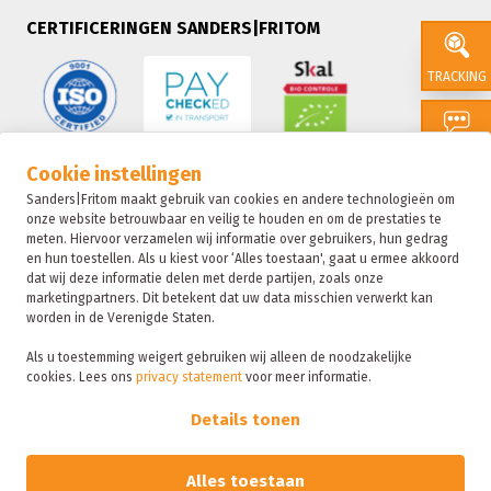
CERTIFICERINGEN SANDERS|FRITOM
TRACKING
CONTACT
Cookie instellingen
Sanders|Fritom maakt gebruik van cookies en andere technologieën om
onze website betrouwbaar en veilig te houden en om de prestaties te
SALES
meten. Hiervoor verzamelen wij informatie over gebruikers, hun gedrag
en hun toestellen. Als u kiest voor ‘Alles toestaan', gaat u ermee akkoord
dat wij deze informatie delen met derde partijen, zoals onze
marketingpartners. Dit betekent dat uw data misschien verwerkt kan
SUSTAIN
worden in de Verenigde Staten.
Als u toestemming weigert gebruiken wij alleen de noodzakelijke
cookies. Lees ons
privacy statement
voor meer informatie.
Sanders|Fritom is onderdeel van de Fritom Group
FAQ
Details tonen
Copyright 2026
Privacybeleid
Alles toestaan
Sanctie statement