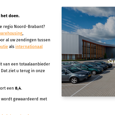
 het doen.
de regio Noord-Brabant?
warehousing
,
 voor al uw zendingen tussen
butie
als
internationaal
San
it van een totaalaanbieder
 Dat ziet u terug in onze
oort een
8,4
.
e wordt gewaardeerd met