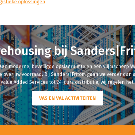
gistieke oplossingen
ehousing bij Sanders|Fr
aan moderne, beveiligde opslagruimte en een vlijmscherp W
le over uw voorraad. Bij Sanders|Fritom gaan we verder dan a
Value Added Services tot 24-uurs distributie, wij regelen het.
VAS EN VAL ACTIVITEITEN