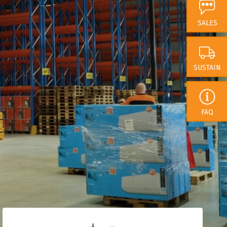
 van onze impact. In
SALES
 dat we ons als
nderscheiden door
okkenheid
te
SUSTAIN
lexibiliteit en
FAQ