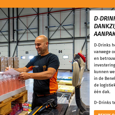
D‑DRIN
DANKZI
AANPA
D‑Drinks h
vanwege on
en betrouw
investering
kunnen we 
in de Benel
de logistie
één dak.
D-Drinks t