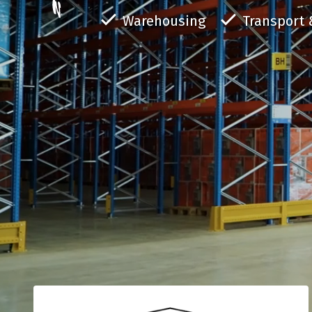
Op zoek naar ruimte om u
He
Warehousing
Transport 
slaan? Dan bent u bij Sa
Me
Over ons
Transport / Distributie
adres. Wij beschikken ove
he
Logistiek als passie: dat is hoe wij bij Sanders|Fritom
Vanuit ons distributiecentrum in Uden verzo
nieuwgebouwd distributie
omgaan met onze dagelijkse bedrijfsvoering. Meer
de opslag en distributie van uw goederen. V
m2. In augustus 2023 he
weten over ons?
uurs distributie tot aan ADR-transport.
warehouse geopend op Jag
ons hoofdpand. Met een 
van 10.000 vierkante met
palletplaatsen.