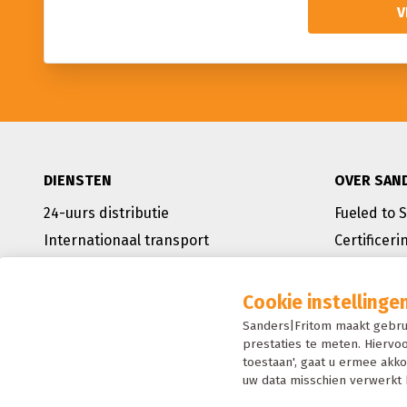
DIENSTEN
OVER SAN
24-uurs distributie
Fueled to 
Internationaal transport
Certificeri
ADR-transport
Condities
VAS en VAL
Nieuws
Cookie instellinge
Warehousing
Handige ti
Sanders|Fritom maakt gebru
prestaties te meten. Hiervoo
Totale logistieke oplossingen
Werken bij
toestaan', gaat u ermee akko
uw data misschien verwerkt 