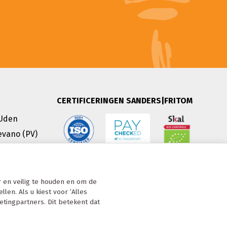
CERTIFICERINGEN SANDERS|FRITOM
 Uden
evano (PV)
 en veilig te houden en om de
len. Als u kiest voor ‘Alles
etingpartners. Dit betekent dat