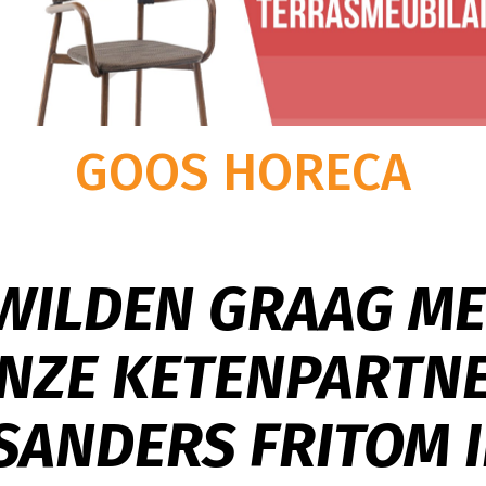
Fueled to Sustain
w goederen veilig op te
t gemak van warehousing en distributie in één?
nders|Fritom aan het goede
t totale logistieke oplossingen van Sanders|Fritom
Bij Sanders|Fritom zijn wij bewust
r een in 2020
eft u geen omkijken meer naar de logistieke keten.
onze strategie hebben we bepaald
rgen wij
centrum van bijna 20.000
logistiek dienstverlener willen o
an 24-
bben we ons nieuwe
duurzame
maatschappelijke bet
ersveld 11 te Uden, vlakbij
GOOS HORECA
combineren met klantgerichtheid, f
indrukwekkende capaciteit
ondernemerschap.
er en ruimte voor 20.000
WILDEN GRAAG M
NZE KETENPARTN
SANDERS FRITOM I