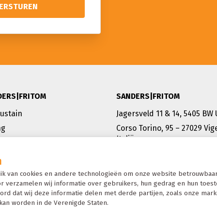
DERS|FRITOM
SANDERS|FRITOM
Sustain
Jagersveld 11 & 14, 5405 BW
ng
Corso Torino, 95 – 27029 Vig
Italië
T: +31 413 224 444
n
F: +31 413 224 445
ps
ik van cookies en andere technologieën om onze website betrouwbaar
cs@sandersfritom.nl
r verzamelen wij informatie over gebruikers, hun gedrag en hun toestel
 Sanders|Fritom
ord dat wij deze informatie delen met derde partijen, zoals onze mark
kan worden in de Verenigde Staten.
CONTACT MET SALES