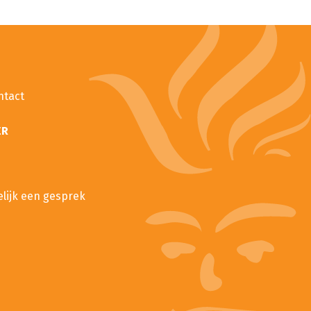
ntact
ER
elijk een gesprek