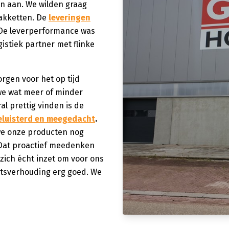
en aan. We wilden graag
pakketten. De
leveringen
 De leverperformance was
istiek partner met flinke
rgen voor het op tijd
 we wat meer of minder
al prettig vinden is de
eluisterd en meegedacht
.
we onze producten nog
Dat proactief meedenken
zich écht inzet om voor ons
eitsverhouding erg goed. We