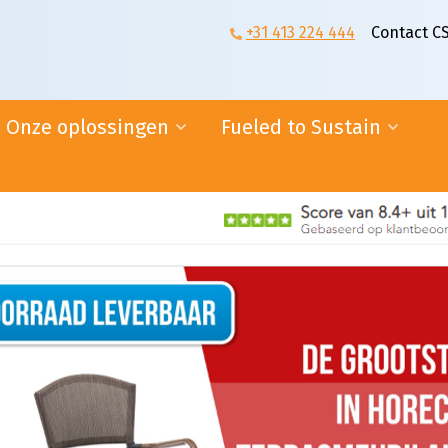
+31 413 224 444
Contact C
Onze oplossingen
Fueled to Sustain
n
Supplier logistics
Duurzaam rijden
E-fulfilment
Duurzaam bouwen
Online diensten
Duurzaam ondernemen
Ambassadeurs
ogistiek