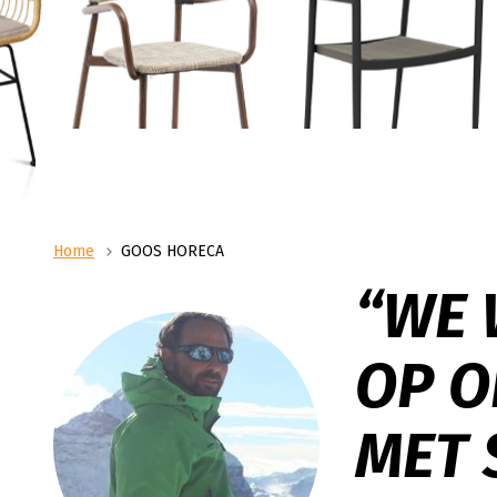
Op zoek naar ruimte om u
He
slaan? Dan bent u bij Sa
Me
Over ons
Transport / Distributie
adres. Wij beschikken ove
he
Logistiek als passie: dat is hoe wij bij Sanders|Fritom
Vanuit ons distributiecentrum in Uden verzo
nieuwgebouwd distributie
omgaan met onze dagelijkse bedrijfsvoering. Meer
de opslag en distributie van uw goederen. V
m2. In augustus 2023 he
weten over ons?
uurs distributie tot aan ADR-transport.
warehouse geopend op Jag
ons hoofdpand. Met een 
van 10.000 vierkante met
palletplaatsen.
Home
GOOS HORECA
“WE 
OP O
MET 