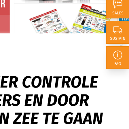
 van onze impact. In
SALES
 dat we ons als
nderscheiden door
rokkenheid
te
SUSTAIN
lexibiliteit en
FAQ
EER CONTROLE
ERS EN DOOR
N ZEE TE GAAN