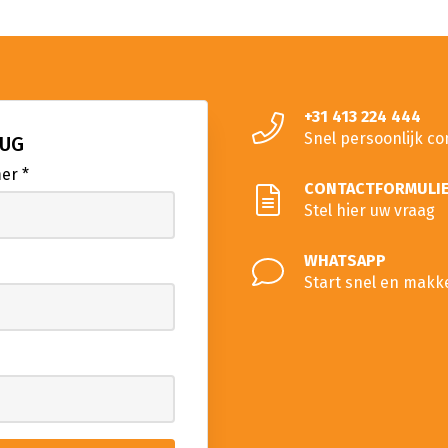
+31 413 224 444
Snel persoonlijk co
RUG
mer
*
CONTACTFORMULI
Stel hier uw vraag
WHATSAPP
Start snel en makk