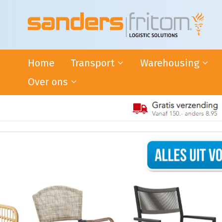
Home
Transport
Warehousing
Over ons
24-uurs distributie door heel
VAS en VAL activiteite
de Benelux
Warehousing
Het Succes van Sanders|Fritom
Internationaal transport
Bonded Warehouse
Wat ons drijft
ADR-transport
Handige tips
Intermodaal Transport -
Condities
Nederland / Italië
Warehousing
L