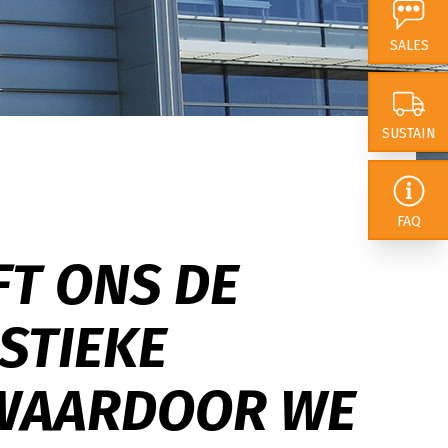
 van onze impact. In
SALES
 dat we ons als
nderscheiden door
rokkenheid
te
SUSTAIN
lexibiliteit en
FAQ
FT ONS DE
ISTIEKE
 WAARDOOR WE