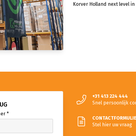
Korver Holland next level in
+31 413 224 444
Snel persoonlijk co
RUG
mer
*
CONTACTFORMULI
Stel hier uw vraag