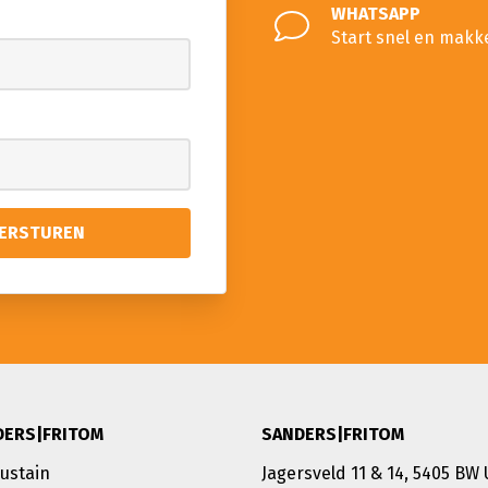
WHATSAPP
Start snel en makk
DERS|FRITOM
SANDERS|FRITOM
Sustain
Jagersveld 11 & 14, 5405 BW