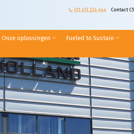
+31 413 224 444
Contact C
Onze oplossingen
Fueled to Sustain
n
Supplier logistics
Duurzaam rijden
E-fulfilment
Duurzaam bouwen
Online diensten
Duurzaam ondernemen
Ambassadeurs
ogistiek