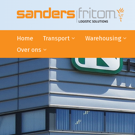
Home
Transport
Warehousing
Over ons
24-uurs distributie door heel
VAS en VAL activiteite
de Benelux
Warehousing
Het Succes van Sanders|Fritom
Internationaal transport
Bonded Warehouse
Wat ons drijft
ADR-transport
Handige tips
Intermodaal Transport -
Condities
Nederland / Italië
Warehousing
L