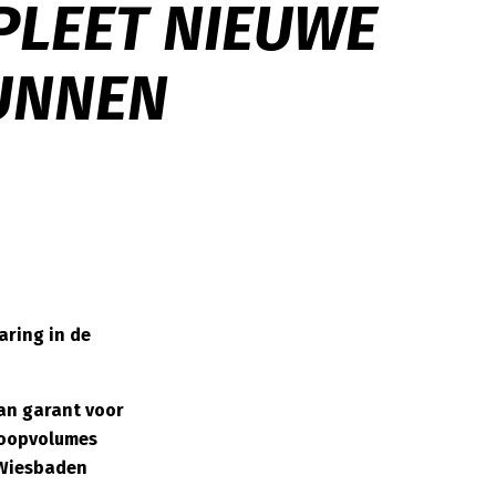
PLEET NIEUWE
UNNEN
aring in de
aan garant voor
koopvolumes
 Wiesbaden