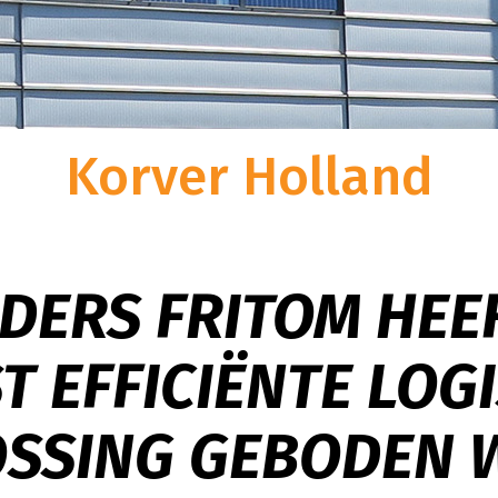
Fueled to Sustain
w goederen veilig op te
t gemak van warehousing en distributie in één?
nders|Fritom aan het goede
t totale logistieke oplossingen van Sanders|Fritom
Bij Sanders|Fritom zijn wij bewust
r een in 2020
eft u geen omkijken meer naar de logistieke keten.
onze strategie hebben we bepaald
rgen wij
centrum van bijna 20.000
logistiek dienstverlener willen o
an 24-
bben we ons nieuwe
duurzame
maatschappelijke bet
ersveld 11 te Uden, vlakbij
Korver Holland
combineren met klantgerichtheid, f
indrukwekkende capaciteit
ondernemerschap.
er en ruimte voor 20.000
DERS FRITOM HEE
T EFFICIËNTE LOG
OSSING GEBODEN