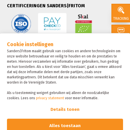
CERTIFICERINGEN SANDERS|FRITOM
TRACKING
CONTACT
Cookie instellingen
Sanders|Fritom maakt gebruik van cookies en andere technologieën om
onze website betrouwbaar en veilig te houden en om de prestaties te
SALES
meten. Hiervoor verzamelen wij informatie over gebruikers, hun gedrag
en hun toestellen. Als u kiest voor ‘Alles toestaan', gaat u ermee akkoord
dat wij deze informatie delen met derde partijen, zoals onze
marketingpartners. Dit betekent dat uw data misschien verwerkt kan
SUSTAIN
worden in de Verenigde Staten.
Als u toestemming weigert gebruiken wij alleen de noodzakelijke
cookies. Lees ons
privacy statement
voor meer informatie.
Sanders|Fritom is onderdeel van de Fritom Group
FAQ
Details tonen
Copyright 2026
Privacybeleid
Alles toestaan
Sanctie statement