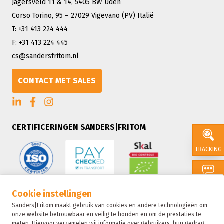
Jagersveld 11 & 14, 5405 BW Uden
Corso Torino, 95 – 27029 Vigevano (PV) Italië
T: +31 413 224 444
F: +31 413 224 445
cs@sandersfritom.nl
CONTACT MET SALES
CERTIFICERINGEN SANDERS|FRITOM
TRACKING
CONTACT
Cookie instellingen
Sanders|Fritom maakt gebruik van cookies en andere technologieën om
onze website betrouwbaar en veilig te houden en om de prestaties te
SALES
meten. Hiervoor verzamelen wij informatie over gebruikers, hun gedrag