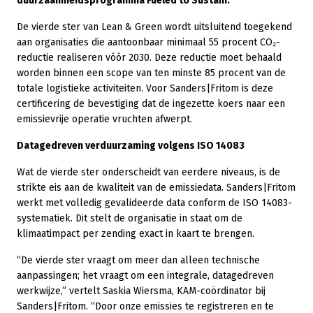
duurzaamheidsprogramma Fueled to Sustain.
De vierde ster van Lean & Green wordt uitsluitend toegekend
aan organisaties die aantoonbaar minimaal 55 procent CO₂-
reductie realiseren vóór 2030. Deze reductie moet behaald
worden binnen een scope van ten minste 85 procent van de
totale logistieke activiteiten. Voor Sanders|Fritom is deze
certificering de bevestiging dat de ingezette koers naar een
emissievrije operatie vruchten afwerpt.
Datagedreven verduurzaming volgens ISO 14083
Wat de vierde ster onderscheidt van eerdere niveaus, is de
strikte eis aan de kwaliteit van de emissiedata. Sanders|Fritom
werkt met volledig gevalideerde data conform de ISO 14083-
systematiek. Dit stelt de organisatie in staat om de
klimaatimpact per zending exact in kaart te brengen.
“De vierde ster vraagt om meer dan alleen technische
aanpassingen; het vraagt om een integrale, datagedreven
werkwijze,” vertelt Saskia Wiersma, KAM-coördinator bij
Sanders|Fritom. “Door onze emissies te registreren en te