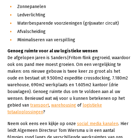
Zonnepanelen
Ledverlichting
Waterbesparende voorzieningen (grijswater circuit)
Afvalscheiding
Minimaliseren van verspilling
Genoeg ruimte voor al uw logistieke wensen
De afgelopen jaren is Sanders|Fritom flink gegroeid, waardoor
ook ons pand mee moest groeien. Om een vergelijking te
maken: ons nieuwe gebouw is twee keer zo groot als het
oude en bestaat uit 9.500m2 expeditie crossdocking, 7.180m2
warehouse, 690m2 werkplaats en 1.605m2 kantoor (drie
bouwlagen). Genoeg ruimte dus om te voldoen aan al uw
wensen. Benieuwd wat wij voor u kunnen betekenen op het
gebied van
transport
,
warehousing
of
logistieke
totaaloplossingen
?
Neem ook eens een kijkje op onze
social media kanalen
. Hier
leidt Algemeen Directeur Tom Wiersma u in een aantal
filmpjes rond langs de verschillende werkruimtes van ons