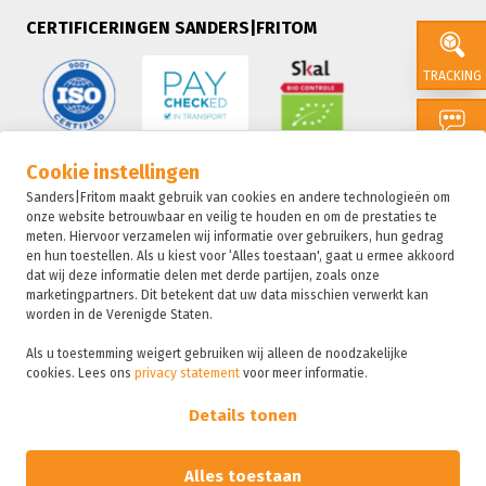
CERTIFICERINGEN SANDERS|FRITOM
TRACKING
CONTACT
Cookie instellingen
Sanders|Fritom maakt gebruik van cookies en andere technologieën om
onze website betrouwbaar en veilig te houden en om de prestaties te
SALES
meten. Hiervoor verzamelen wij informatie over gebruikers, hun gedrag
en hun toestellen. Als u kiest voor ‘Alles toestaan', gaat u ermee akkoord
dat wij deze informatie delen met derde partijen, zoals onze
marketingpartners. Dit betekent dat uw data misschien verwerkt kan
SUSTAIN
worden in de Verenigde Staten.
Als u toestemming weigert gebruiken wij alleen de noodzakelijke
cookies. Lees ons
privacy statement
voor meer informatie.
Sanders|Fritom is onderdeel van de Fritom Group
FAQ
Details tonen
Copyright 2026
Privacybeleid
Alles toestaan
Sanctie statement