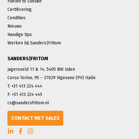
Fueled to Sustain
Certificering
Condities
Nieuws
Handige tips
Werken bij Sanders|Fritom
SANDERS|FRITOM
Jagersveld 11 & 14, 5405 BW Uden
Corso Torino, 95 – 27029 Vigevano (PV) Italië
T: +31 413 224 444
F: +31 413 224 445
cs@sandersfritom.nl
CONTACT MET SALES