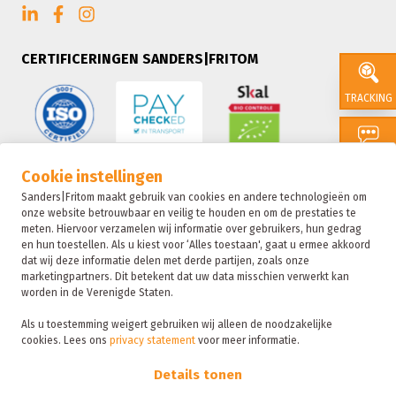
CERTIFICERINGEN SANDERS|FRITOM
TRACKING
CONTACT
Cookie instellingen
Sanders|Fritom maakt gebruik van cookies en andere technologieën om
onze website betrouwbaar en veilig te houden en om de prestaties te
SALES
meten. Hiervoor verzamelen wij informatie over gebruikers, hun gedrag
en hun toestellen. Als u kiest voor ‘Alles toestaan', gaat u ermee akkoord
dat wij deze informatie delen met derde partijen, zoals onze
marketingpartners. Dit betekent dat uw data misschien verwerkt kan
SUSTAIN
worden in de Verenigde Staten.
Als u toestemming weigert gebruiken wij alleen de noodzakelijke
cookies. Lees ons
privacy statement
voor meer informatie.
Sanders|Fritom is onderdeel van de Fritom Group
FAQ
Details tonen
Copyright 2026